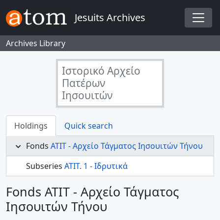
Skip to main content
Jesuits Archives
Togg
Archives Library
Ιστορικό Αρχείο
Πατέρων
Ιησουιτών
Holdings
Quick search
Fonds
ΑΤΙΤ - Αρχείο Τάγματος Ιησουιτών Τήνου
Subseries
ΑΤΙΤ. 1 - Ιδρυτικά
Fonds ΑΤΙΤ - Αρχείο Τάγματος
Ιησουιτών Τήνου