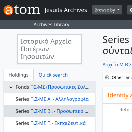
Skip to main content
S
Jesuits Archives
Browse by
Archives Library
Series
Ιστορικό Αρχείο
Πατέρων
σύνταξ
Ιησουιτών
Αρχείο Μ.Β 
Holdings
Quick search
Other lan
Fonds
ΠΣ-ΜΣ (Προσωπικές Συλλογές- Μάρκος Σιγάλας) - Αρχείο Μ.Β Σιγάλα
Identity 
Series
Π.Σ-ΜΣ Α. - Αλληλογραφία
Refer
Series
Π.Σ-ΜΣ Β . - Προσωπικά Έγγραφα σχετικά με την υγεία, σύνταξη κλπ.
Series
Π.Σ-ΜΣ Γ. - Εκπαιδευτικά