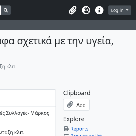
Search in browse page
Log in
Clipboard
Language
Quick links
φα σχετικά με την υγεία,
ξη κλπ.
Clipboard
Add
ές Συλλογές- Μάρκος
Explore
Reports
νταξη κλπ.