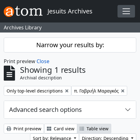
Skip to main content
Jesuits Archives
Togg
Archives Library
Narrow your results by:
Print preview
Close
Showing 1 results
Archival description
Remove filter:
Remove filter:
Only top-level descriptions
π. Γαβριήλ Μαραγκός
Advanced search options
Print preview
Card view
Table view
Sort by: Relevance
Direction: Descending