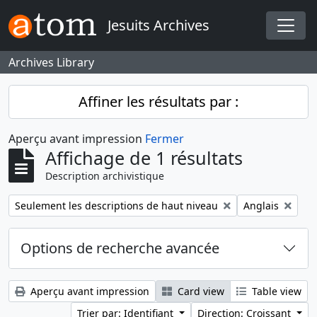
Skip to main content
Jesuits Archives
Togg
Archives Library
Affiner les résultats par :
Aperçu avant impression
Fermer
Affichage de 1 résultats
Description archivistique
Remove filter:
Remove filter:
Seulement les descriptions de haut niveau
Anglais
Options de recherche avancée
Aperçu avant impression
Card view
Table view
Trier par: Identifiant
Direction: Croissant