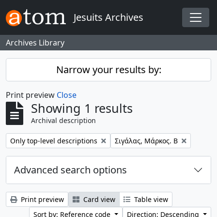
Skip to main content
Jesuits Archives
Togg
Archives Library
Narrow your results by:
Print preview
Close
Showing 1 results
Archival description
Remove filter:
Remove filter:
Only top-level descriptions
Σιγάλας, Μάρκος. Β
Advanced search options
Print preview
Card view
Table view
Sort by: Reference code
Direction: Descending