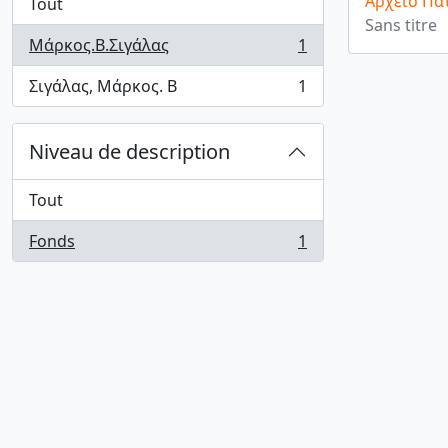
Αρχείο Πα
Tout
Sans titre
Μάρκος.Β.Σιγάλας
1
, 1 résultats
Σιγάλας, Μάρκος. Β
1
, 1 résultats
Niveau de description
Tout
Fonds
1
, 1 résultats