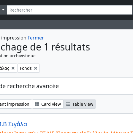
echercher
Search options
t impression
Fermer
ichage de 1 résultats
tion archivistique
Remove filter:
γάλας
Fonds
de recherche avancée
ant impression
Card view
Table view
.Β Σιγάλα