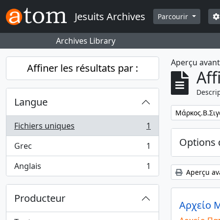
Skip to main content
R
Jesuits Archives
Parcourir
Archives Library
Aperçu avan
Affiner les résultats par :
Aff
Descrip
Langue
Remove filter:
Μάρκος.Β.Σι
Fichiers uniques
1
, 1 résultats
Options 
Grec
1
, 1 résultats
Anglais
1
, 1 résultats
Aperçu av
Producteur
Αρχείο Μ