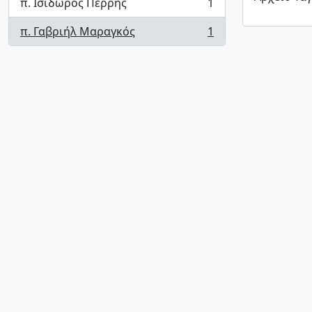
π. Ισίδωρος Περρής
1
, 1 results
π. Γαβριήλ Μαραγκός
1
, 1 results