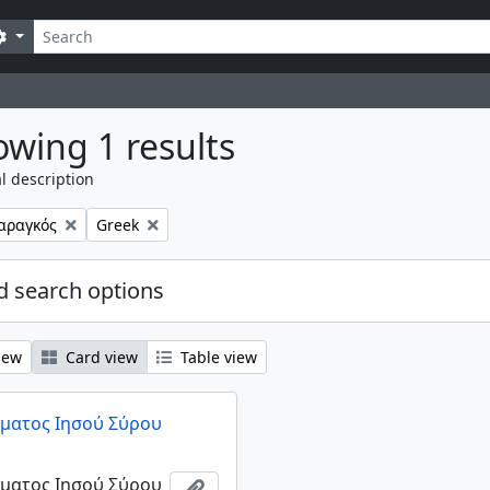
earch
Search options
wing 1 results
l description
Remove filter:
αραγκός
Greek
 search options
iew
Card view
Table view
γματος Ιησού Σύρου
γματος Ιησού Σύρου