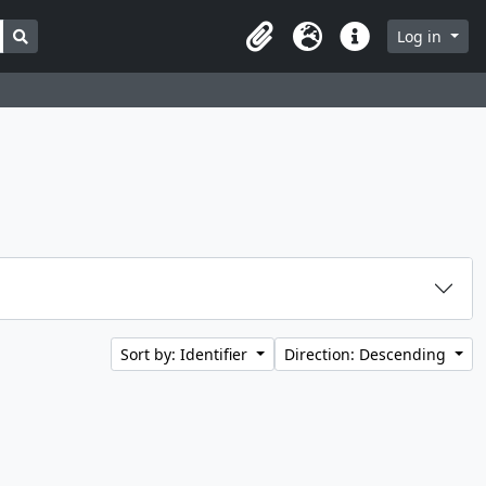
Search in browse page
Log in
Clipboard
Language
Quick links
Sort by: Identifier
Direction: Descending