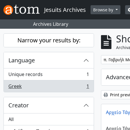
Skip to main content
S
Jesuits Archives
Browse by
Archives Library
Sho
Narrow your results by:
Archiva
Language
Remove filter:
π. Γαβριήλ Μ
Unique records
1
Advanced
, 1 results
Greek
1
, 1 results
Print prev
Creator
Αρχείο Τά
All
Αρχείο Τά